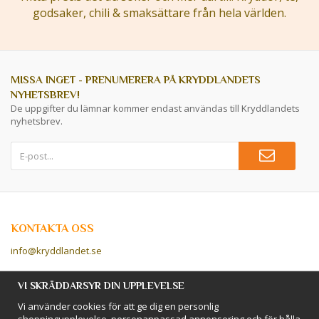
godsaker, chili & smaksättare från hela världen.
MISSA INGET - PRENUMERERA PÅ KRYDDLANDETS
NYHETSBREV!
De uppgifter du lämnar kommer endast användas till Kryddlandets
nyhetsbrev.
KONTAKTA OSS
info@kryddlandet.se
Följ oss på Facebook!
VI SKRÄDDARSYR DIN UPPLEVELSE
Vi använder cookies för att ge dig en personlig
Följ oss på Instagram!