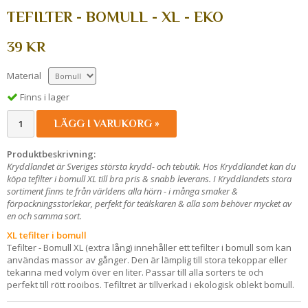
TEFILTER - BOMULL - XL - EKO
39 KR
Material
Finns i lager
LÄGG I VARUKORG »
Produktbeskrivning:
Kryddlandet är Sveriges största krydd- och tebutik. Hos Kryddlandet kan du
köpa tefilter i bomull XL till bra pris & snabb leverans. I Kryddlandets stora
sortiment finns te från världens alla hörn - i många smaker &
förpackningsstorlekar, perfekt för teälskaren & alla som behöver mycket av
en och samma sort.
XL tefilter i bomull
Tefilter - Bomull XL (extra lång) innehåller ett tefilter i bomull som kan
användas massor av gånger. Den är lämplig till stora tekoppar eller
tekanna med volym över en liter. Passar till alla sorters te och
perfekt till rött rooibos. Tefiltret är tillverkad i ekologisk oblekt bomull.