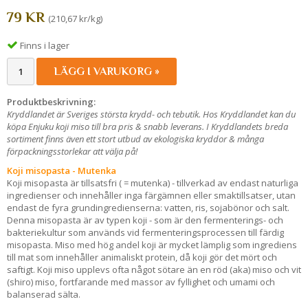
79 KR
(210,67 kr/kg)
Finns i lager
LÄGG I VARUKORG »
Produktbeskrivning:
Kryddlandet är Sveriges största krydd- och tebutik. Hos Kryddlandet kan du
köpa Enjuku koji miso till bra pris & snabb leverans. I Kryddlandets breda
sortiment finns även ett stort utbud av ekologiska kryddor & många
förpackningsstorlekar att välja på!
Koji misopasta - Mutenka
Koji misopasta är tillsatsfri ( = mutenka) - tillverkad av endast naturliga
ingredienser och innehåller inga färgämnen eller smaktillsatser, utan
endast de fyra grundingredienserna: vatten, ris, sojabönor och salt.
Denna misopasta är av typen koji - som är den fermenterings- och
bakteriekultur som används vid fermenteringsprocessen till färdig
misopasta. Miso med hög andel koji är mycket lämplig som ingrediens
till mat som innehåller animaliskt protein, då koji gör det mört och
saftigt. Koji miso upplevs ofta något sötare än en röd (aka) miso och vit
(shiro) miso, fortfarande med massor av fyllighet och umami och
balanserad sälta.