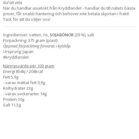
Kul att veta
När du handlar asiatiskt från Kryddlandet - handlar du till nätets bästa
priser, får snabb hantering och behöver inte betala skjortan i frakt!
Tack för att du väljer oss!
Ingredienser: vatten, ris,
SOJABÖNOR
(29 %), salt
Förpackning: 375 gram (plast)
Öppnad förpackning förvaras i kylskåp
Ursprung: Japan
#kryddlandet
Näringsvärde per 100 gram
Energi 854kJ / 204kcal
Fett 5,9g
- varav mättat fett 0,9g
Kolhydrater 23g
- varav sockerarter 14g
Protein 10g
Salt 11,5g