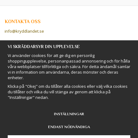
KONTAKTA OSS
info@kryddlandet.se
Följ oss på Facebook!
VI SKRÄDDARSYR DIN UPPLEVELSE
Vi använder cookies för att ge dig en personlig
Följ oss på Instagram!
shoppingupplevelse, personanpassad annonsering och för hålla
våra webbplatser tillförlitliga och säkra. För detta ändamål samlar
vi in information om användarna, deras mönster och deras
BETALSÄTT
enheter.
Hos Kryddlandet handlar du tryggt & säkert - och betalar enkelt med
Klicka på "Okej" om du tillåter alla cookies eller välj vilka cookies
kort, Klarna eller swish!
du tillåter och vilka du vill stänga av genom att klicka på
"Inställningar" nedan.
INSTÄLLNINGAR
ENDAST NÖDVÄNDIGA
Drift & produktion:
Wikinggruppen