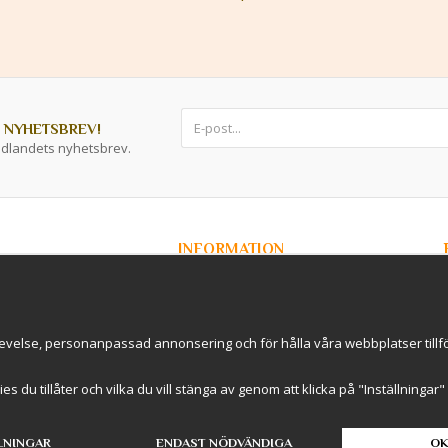
 NYHETSBREV!
ddlandets nyhetsbrev.
INFORMATION
Om Kryddlandet
Spåra ditt paket
Nyhetsbrev
r / B2B
Om cookies
evelse, personanpassad annonsering och för hålla våra webbplatser tillförl
rderavhämtning i
International Shipping
Cookie inställningar
kies du tillåter och vilka du vill stänga av genom att klicka på "Inställninga
LNINGAR
ENDAST NÖDVÄNDIGA
OK