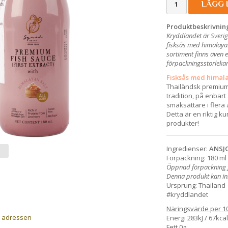
LÄGG 
Produktbeskrivnin
Kryddlandet är Sverig
fisksås med himalaya
sortiment finns även 
förpackningsstorlekar 
Fisksås med himala
Thailändsk premiumf
tradition, på enbart
smaksättare i flera
Detta är en riktig k
produkter!
Ingredienser:
ANSJ
Förpackning: 180 ml 
Öppnad förpackning f
Denna produkt kan inne
Ursprung: Thailand
#kryddlandet
Näringsvärde per 1
a adressen
Energi 283kJ / 67kcal
Fett 0g