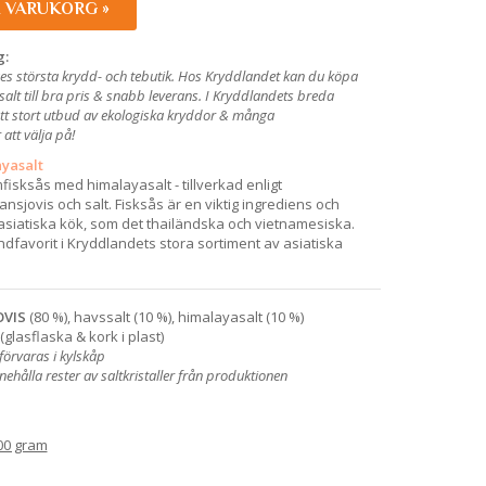
I VARUKORG »
g:
es största krydd- och tebutik. Hos Kryddlandet kan du köpa
salt
till bra pris & snabb leverans. I Kryddlandets breda
ett stort utbud av ekologiska kryddor & många
att välja på!
yasalt
isksås med himalayasalt - tillverkad enligt
 ansjovis och salt. Fisksås är en viktig ingrediens och
 asiatiska kök, som det thailändska och vietnamesiska.
undfavorit i Kryddlandets stora sortiment av asiatiska
OVIS
(80 %), havssalt (10 %), himalayasalt (10 %)
(glasflaska & kork i plast)
örvaras i kylskåp
hålla rester av saltkristaller från produktionen
00 gram