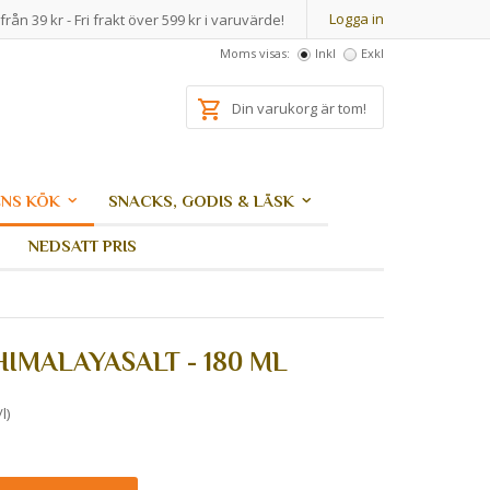
Logga in
från 39 kr - Fri frakt över 599 kr i varuvärde!
Moms visas:
Inkl
Exkl
Din varukorg är tom!
NS KÖK
SNACKS, GODIS & LÄSK
NEDSATT PRIS
 HIMALAYASALT - 180 ML
l)