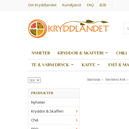
Om Kryddlandet
Kundtjänst
FAQ
B2B
NYHETER
KRYDDOR & SKAFFERI
CHILI
TE & VARM DRYCK
KAFFE
SYLT & M
Startsida
Världens Kök
PRODUKTER
Nyheter
Kryddor & Skafferi
Chili