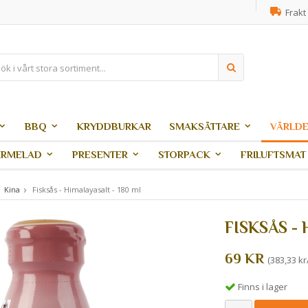
Frakt 
BBQ
KRYDDBURKAR
SMAKSÄTTARE
VÄRLDE
ARMELAD
PRESENTER
STORPACK
FRILUFTSMAT
Kina
Fisksås - Himalayasalt - 180 ml
FISKSÅS -
69 KR
(383,33 kr/
Finns i lager