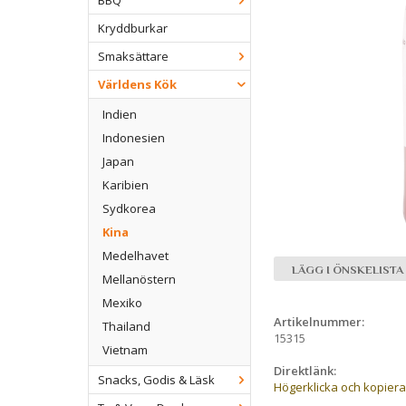
BBQ
Kryddburkar
Smaksättare
Världens Kök
Indien
Indonesien
Japan
Karibien
Sydkorea
Kina
Medelhavet
LÄGG I ÖNSKELISTA
Mellanöstern
Mexiko
Artikelnummer:
Thailand
15315
Vietnam
Direktlänk:
Snacks, Godis & Läsk
Högerklicka och kopier