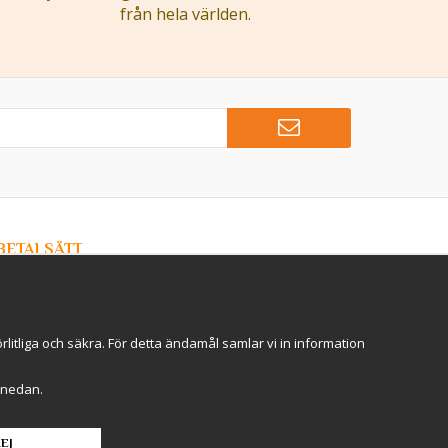
från hela världen.
BETALSÄTT
Hos Kryddlandet handlar du tryggt & säkert - och betalar
enkelt med kort, Klarna eller swish!
itliga och säkra. För detta ändamål samlar vi in information
r" nedan.
EJ