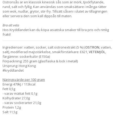
Ostronsås är en klassisk kinesisk sås som är mörk, tjockflytande,
rund, salt och fyllig. Kan användas som smaksättare i många rätter
som wok, nudlar, grytor, stir-fry. Tillsätt såsen i slutet av tillagningen
eller servera den som kall dippsås till maten.
Bra att veta
Hos Kryddlandet kan du köpa asiatiska smaker till bra pris och rimlig
frakt!
Ingredienser: vatten, socker, salt ostronextrakt (5 %) (
OSTRON
, vatten,
salt), modifierad majsstärkelse, smakförstärkare: E621,
VETEMJÖL
,
färgämne: sockerkulör (E150a)
Förpackning: 255 gram (glasflaska & lock i metall)
Ursprung: Hong Kong
#kryddlandet
Näringsvärde per 100 gram
Energi 479kJ / 113kcal
Fett 0,5g
- varav mättat fett 0,1g
Kolhydrater 27,0g
- varav sockerarter 21,0g
Protein 1,2g
Salt 11,5g