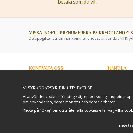
betala som du vill.
MISSA INGET - PRENUMERERA PÅ KRYDDLANDETS
De uppgifter du lämnar kommer endast användas till Kry
KONTAKTA OSS
HANDLA
info@kryddlandet.se
Kundtjänst
Köpvillkor
VI SKRÄDDARSYR DIN UPPLEVELSE
Privacy Policy
Följ oss på Facebook!
Företagskunde
Vi använder cookies för att ge dig en personlig shoppinguppl
Lagershop / O
om användarna, deras mönster och deras enheter.
Följ oss på Instagram!
Skellefteå
Logga in
Klicka på "Okej" om du tillåter alla cookies eller välj vilka coo
Önskelista (0)
INSTÄL