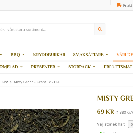
Frakt 
BBQ
KRYDDBURKAR
SMAKSÄTTARE
VÄRLDE
ARMELAD
PRESENTER
STORPACK
FRILUFTSMAT
Kina
Misty Green - Grönt Te - EKO
MISTY GRE
69 KR
(1 380 kr/
Välj storlek här: