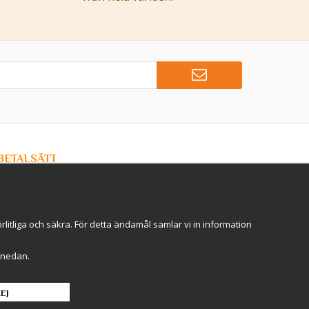
BETALSÄTT
Hos Kryddlandet handlar du tryggt & säkert - och betalar
enkelt med kort, Klarna eller swish!
itliga och säkra. För detta ändamål samlar vi in information
r" nedan.
EJ