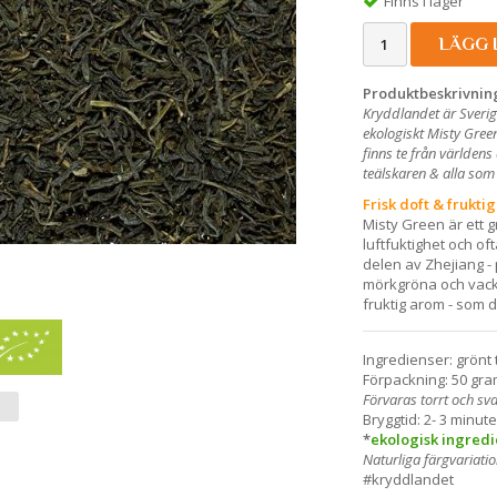
Finns i lager
LÄGG 
Produktbeskrivnin
Kryddlandet är Sverig
ekologiskt Misty Gree
finns te från världens
teälskaren & alla so
Frisk doft & frukti
Misty Green är ett g
luftfuktighet och 
delen av Zhejiang - 
mörkgröna och vack
fruktig arom - som do
Ingredienser: grönt 
Förpackning: 50 gram
Förvaras torrt och sval
Bryggtid: 2- 3 minu
*
ekologisk ingredi
Naturliga färgvariat
#kryddlandet