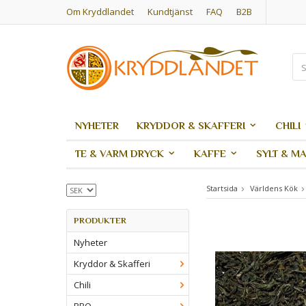
Om Kryddlandet
Kundtjänst
FAQ
B2B
NYHETER
KRYDDOR & SKAFFERI
CHILI
TE & VARM DRYCK
KAFFE
SYLT & M
Startsida
Världens Kök
PRODUKTER
Nyheter
Kryddor & Skafferi
Chili