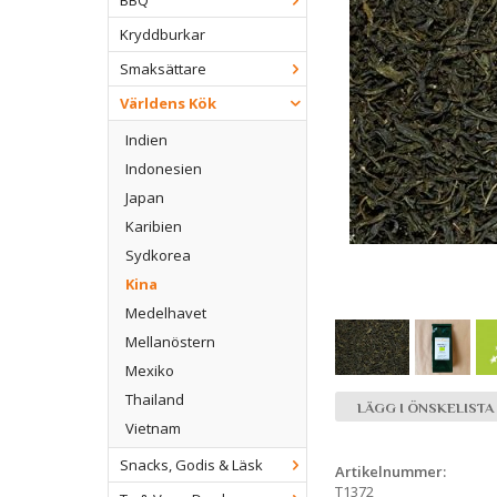
BBQ
Kryddburkar
Smaksättare
Världens Kök
Indien
Indonesien
Japan
Karibien
Sydkorea
Kina
Medelhavet
Mellanöstern
Mexiko
Thailand
LÄGG I ÖNSKELISTA
Vietnam
Snacks, Godis & Läsk
Artikelnummer:
T1372