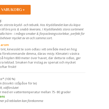
I VARUKORG »
g:
es största krydd- och tebutik. Hos Kryddlandet kan du köpa
n
till bra pris & snabb leverans. I Kryddlandets stora sortiment
 alla hörn - i många smaker & förpackningsstorlekar, perfekt för
m behöver mycket av en och samma sort.
g arom
rönt, kinesiskt te som odlas i ett område med en hög
ofta förekommande dimma, därav
misty.
Klimatet i västra
på höjden 800 meter över havet, där detta te odlas, ger
ra teblad. Smaken har inslag av spenat och mycket
ftar friskt!
te* (100 %)
 (lösvikt i ståpåse för te)
t, välförslutet
ter med en vattentemperatur mellan 75- 80 grader
ens
ioner på tebladen kan förekomma