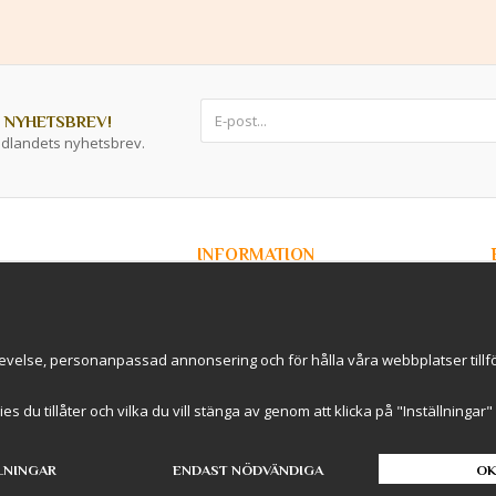
 NYHETSBREV!
ddlandets nyhetsbrev.
INFORMATION
Om Kryddlandet
Spåra ditt paket
Nyhetsbrev
r / B2B
Om cookies
evelse, personanpassad annonsering och för hålla våra webbplatser tillförl
rderavhämtning i
International Shipping
Cookie inställningar
kies du tillåter och vilka du vill stänga av genom att klicka på "Inställninga
LNINGAR
ENDAST NÖDVÄNDIGA
OK
Drift & produktion:
Wikinggruppen