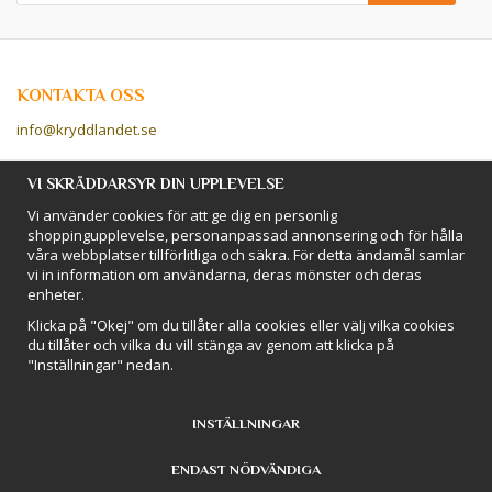
KONTAKTA OSS
info@kryddlandet.se
Följ oss på Facebook!
VI SKRÄDDARSYR DIN UPPLEVELSE
Vi använder cookies för att ge dig en personlig
Följ oss på Instagram!
shoppingupplevelse, personanpassad annonsering och för hålla
våra webbplatser tillförlitliga och säkra. För detta ändamål samlar
vi in information om användarna, deras mönster och deras
BETALSÄTT
enheter.
Hos Kryddlandet handlar du tryggt & säkert - och betalar enkelt med
Klicka på "Okej" om du tillåter alla cookies eller välj vilka cookies
kort, Klarna eller swish!
du tillåter och vilka du vill stänga av genom att klicka på
"Inställningar" nedan.
INSTÄLLNINGAR
ENDAST NÖDVÄNDIGA