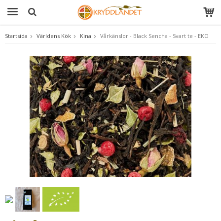
Startsida
Världens Kök
Kina
Vårkänslor - Black Sencha - Svart te - EKO
Produkten har blivit tillagd i varukorgen