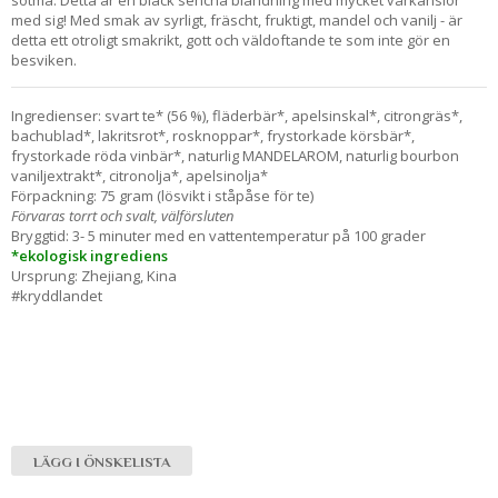
med sig! Med smak av syrligt, fräscht, fruktigt, mandel och vanilj - är
detta ett otroligt smakrikt, gott och väldoftande te som inte gör en
besviken.
Ingredienser: svart te* (56 %), fläderbär*, apelsinskal*, citrongräs*,
bachublad*, lakritsrot*, rosknoppar*, frystorkade körsbär*,
frystorkade röda vinbär*, naturlig MANDELAROM, naturlig bourbon
vaniljextrakt*, citronolja*, apelsinolja*
Förpackning: 75 gram (lösvikt i ståpåse för te)
Förvaras torrt och svalt, välförsluten
Bryggtid: 3- 5 minuter med en vattentemperatur på 100 grader
*ekologisk ingrediens
Ursprung: Zhejiang, Kina
#kryddlandet
LÄGG I ÖNSKELISTA