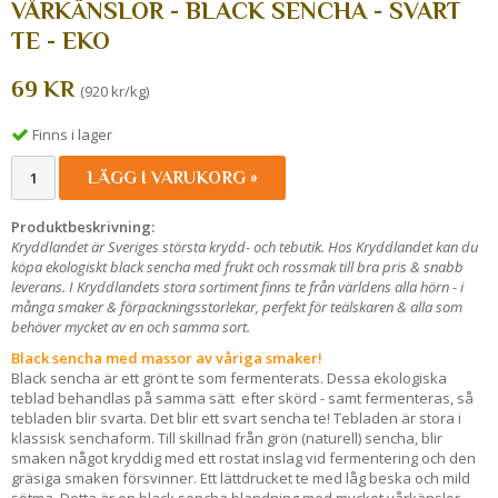
VÅRKÄNSLOR - BLACK SENCHA - SVART
TE - EKO
69 KR
(920 kr/kg)
Finns i lager
LÄGG I VARUKORG »
Produktbeskrivning:
Kryddlandet är Sveriges största krydd- och tebutik. Hos Kryddlandet kan du
köpa ekologiskt black sencha med frukt och rossmak till bra pris & snabb
leverans. I Kryddlandets stora sortiment finns te från världens alla hörn - i
många smaker & förpackningsstorlekar, perfekt för teälskaren & alla som
behöver mycket av en och samma sort.
Black sencha med massor av våriga smaker!
Black sencha är ett grönt te som fermenterats. Dessa ekologiska
teblad behandlas på samma sätt efter skörd - samt fermenteras, så
tebladen blir svarta. Det blir ett svart sencha te! Tebladen är stora i
klassisk senchaform. Till skillnad från grön (naturell) sencha, blir
smaken något kryddig med ett rostat inslag vid fermentering och den
gräsiga smaken försvinner. Ett lättdrucket te med låg beska och mild
sötma. Detta är en black sencha blandning med mycket vårkänslor