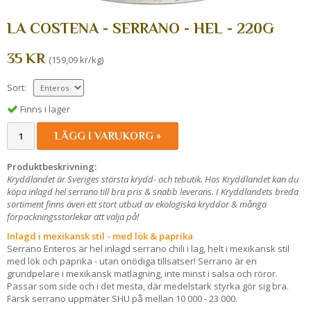
LA COSTENA - SERRANO - HEL - 220G
35 KR
(159,09 kr/kg)
Sort:
Finns i lager
LÄGG I VARUKORG »
Produktbeskrivning:
Kryddlandet är Sveriges största krydd- och tebutik. Hos Kryddlandet kan du
köpa inlagd hel serrano till bra pris & snabb leverans. I Kryddlandets breda
sortiment finns även ett stort utbud av ekologiska kryddor & många
förpackningsstorlekar att välja på!
Inlagd i mexikansk stil - med lök & paprika
Serrano Enteros är hel inlagd serrano chili i lag, helt i mexikansk stil
med lök och paprika - utan onödiga tillsatser! Serrano är en
grundpelare i mexikansk matlagning, inte minst i salsa och röror.
Passar som side och i det mesta, där medelstark styrka gör sig bra.
Färsk serrano uppmäter SHU på mellan 10 000 - 23 000.