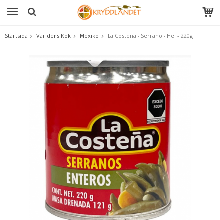
Startsida
Världens Kök
Mexiko
La Costena - Serrano - Hel - 220g
Produkten har blivit tillagd i varukorgen