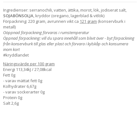
Ingredienser: serranochili, vatten, ättika, morot, lök, jodiserat salt,
SOJABÖNSOLJA
, kryddor (oregano, lagerblad & vitlök)
Förpackning: 220 gram, avrunnen vikt ca
121 gram
(konservburk i
metall)
Oöppnad förpackning förvaras i rumstemperatur
Öppnad förpackning: vill du spara innehåll som blivit över - byt förpackning
från konservburk till glas eller plast och förvara i kylskåp och konsumera
inom kort
#kryddlandet
Näringsvärde per 100 gram
Energi 113,34kJ / 27,08kcal
Fett 0g
- varav mättat fett 0g
Kolhydrater 6,67g
- varav sockerarter 0g
Protein 0g
Salt 2,6g