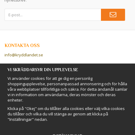
KONTAKTA OSS
info@kryddlandet.se
Följ oss på Facebook!
VI SKRÄDDARSYR DIN UPPLEVELSE
Vi använder cookies för att ge dig en personlig
Följ oss på Instagram!
shoppingupplevelse, personanpassad annonsering och för hålla
våra webbplatser tillförlitliga och säkra. För detta ändamål samlar
vi in information om användarna, deras mönster och deras
BETALSÄTT
enheter.
Hos Kryddlandet handlar du tryggt & säkert - och betalar enkelt med
Klicka på "Okej" om du tillåter alla cookies eller välj vilka cookies
kort, Klarna eller swish!
du tillåter och vilka du vill stänga av genom att klicka på
"Inställningar" nedan.