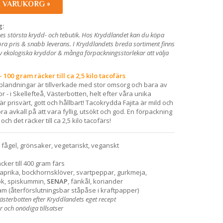
I VARUKORG »
g:
es största krydd- och tebutik. Hos Kryddlandet kan du köpa
 bra pris & snabb leverans. I Kryddlandets breda sortiment finns
av ekologiska kryddor & många förpackningsstorlekar att välja
 100 gram räcker till ca 2,5 kilo tacofärs
landningar är tillverkade med stor omsorg och bara av
 - i Skellefteå, Västerbotten, helt efter våra unika
är prisvärt, gott och hållbart! Tacokrydda Fajita är mild och
ra avkall på att vara fyllig, utsökt och god. En förpackning
ch det räcker till ca 2,5 kilo tacofärs!
l: fågel, grönsaker, vegetariskt, veganskt
cker till 400 gram färs
 paprika, bockhornsklöver, svartpeppar, gurkmeja,
lök, spiskummin,
SENAP
, fänkål, koriander
am (återförslutningsbar ståpåse i kraftpapper)
Västerbotten efter Kryddlandets eget recept
er och onödiga tillsatser