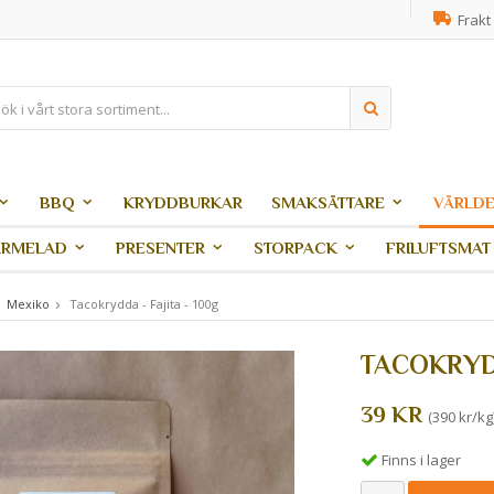
Frakt 
BBQ
KRYDDBURKAR
SMAKSÄTTARE
VÄRLDE
ARMELAD
PRESENTER
STORPACK
FRILUFTSMAT
Mexiko
Tacokrydda - Fajita - 100g
TACOKRYDD
39 KR
(390 kr/kg
Finns i lager