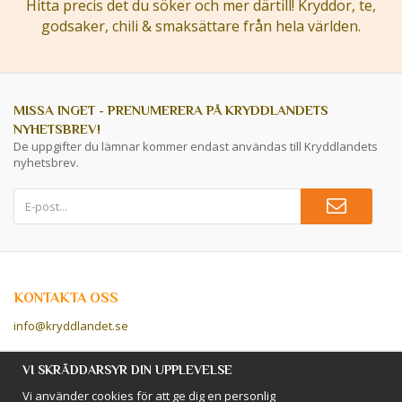
Hitta precis det du söker och mer därtill! Kryddor, te,
godsaker, chili & smaksättare från hela världen.
MISSA INGET - PRENUMERERA PÅ KRYDDLANDETS
NYHETSBREV!
De uppgifter du lämnar kommer endast användas till Kryddlandets
nyhetsbrev.
KONTAKTA OSS
info@kryddlandet.se
Följ oss på Facebook!
VI SKRÄDDARSYR DIN UPPLEVELSE
Vi använder cookies för att ge dig en personlig