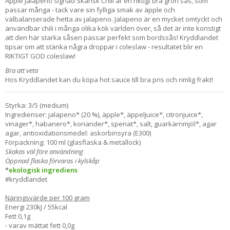
Apple Jalapeno signad Skånsk Chili är en riktigt bra grön sås, som
passar många - tack vare sin fylliga smak av äpple och
välbalanserade hetta av jalapeno. Jalapeno är en mycket omtyckt och
användbar chili i många olika kök världen över, så det är inte konstigt
att den här starka såsen passar perfekt som bordssås! Kryddlandet
tipsar om att stänka några droppar i coleslaw - resultatet blir en
RIKTIGT GOD coleslaw!
Bra att veta
Hos Kryddlandet kan du köpa hot sauce till bra pris och rimlig frakt!
Styrka: 3/5 (medium)
Ingredienser: jalapeno* (20 %), äpple*, äppeljuice*, citronjuice*,
vinäger*, habanero*, koriander*, spenat*, salt, guarkärnmjöl*, agar
agar, antioxidationsmedel: askorbinsyra (E300)
Förpackning: 100 ml (glasflaska & metallock)
Skakas väl före användning
Öppnad flaska förvaras i kylskåp
*
ekologisk ingrediens
#kryddlandet
Näringsvärde per 100 gram
Energi 230kJ / 55kcal
Fett 0,1g
- varav mättat fett 0,0g