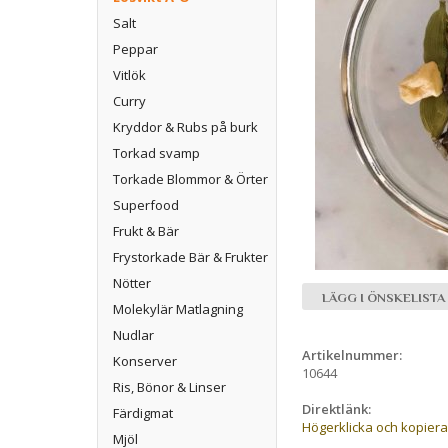
Salt
Peppar
Vitlök
Curry
Kryddor & Rubs på burk
Torkad svamp
Torkade Blommor & Örter
Superfood
Frukt & Bär
Frystorkade Bär & Frukter
Nötter
LÄGG I ÖNSKELISTA
Molekylär Matlagning
Nudlar
Artikelnummer:
Konserver
10644
Ris, Bönor & Linser
Direktlänk:
Färdigmat
Högerklicka och kopier
Mjöl