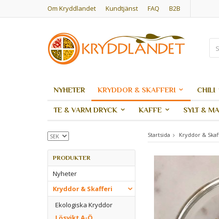
Om Kryddlandet
Kundtjänst
FAQ
B2B
NYHETER
KRYDDOR & SKAFFERI
CHILI
TE & VARM DRYCK
KAFFE
SYLT & M
Startsida
Kryddor & Skaf
PRODUKTER
Nyheter
Kryddor & Skafferi
Ekologiska Kryddor
Lösvikt A-Ö