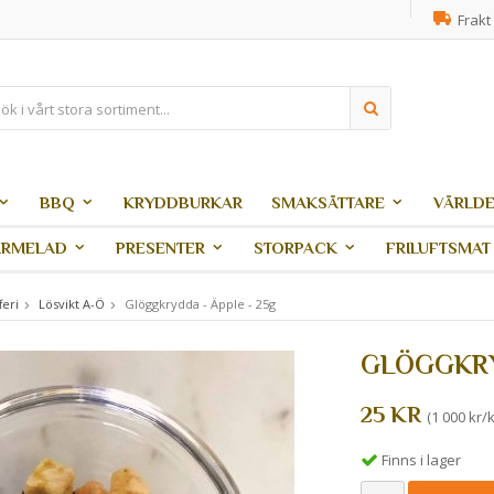
Frakt 
BBQ
KRYDDBURKAR
SMAKSÄTTARE
VÄRLDE
ARMELAD
PRESENTER
STORPACK
FRILUFTSMAT
feri
Lösvikt A-Ö
Glöggkrydda - Äpple - 25g
GLÖGGKRY
25 KR
(1 000 kr/k
Finns i lager