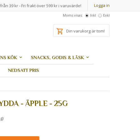
Logga in
från 39 kr - Fri frakt över 599 kr i varuvärde!
Moms visas:
Inkl
Exkl
Din varukorg är tom!
NS KÖK
SNACKS, GODIS & LÄSK
NEDSATT PRIS
DDA - ÄPPLE - 25G
g)