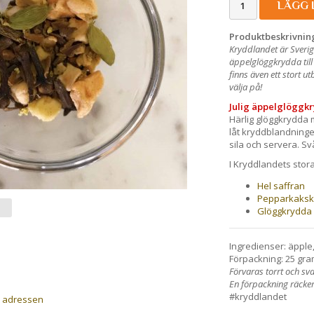
LÄGG 
Produktbeskrivnin
Kryddlandet är Sverig
äppelglöggkrydda till
finns även ett stort 
välja på!
Julig äppelglöggk
Härlig glöggkrydda 
låt kryddblandninge
sila och servera. Sv
I Kryddlandets stor
Hel saffran
Pepparkaksk
Glöggkrydda
Ingredienser: äpple
Förpackning: 25 gra
Förvaras torrt och sva
En förpackning räcker t
#kryddlandet
a adressen