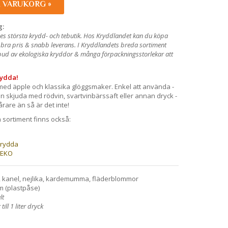
I VARUKORG »
g:
es största krydd- och tebutik. Hos Kryddlandet kan du köpa
 bra pris & snabb leverans. I Kryddlandets breda sortiment
utbud av ekologiska kryddor & många förpackningsstorlekar att
rydda!
med äpple och klassika glöggsmaker. Enkel att använda -
n skjuda med rödvin, svartvinbärssaft eller annan dryck -
årare än så är det inte!
a sortiment finns också:
rydda
 EKO
, kanel, nejlika, kardemumma, fläderblommor
m (plastpåse)
lt
ill 1 liter dryck